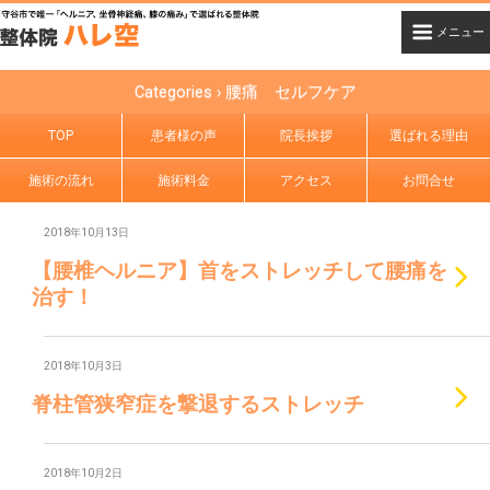
Categories ›
腰痛 セルフケア
TOP
患者様の声
院長挨拶
選ばれる理由
施術の流れ
施術料金
アクセス
お問合せ
2018年10月13日
【腰椎ヘルニア】首をストレッチして腰痛を
治す！
2018年10月3日
脊柱管狭窄症を撃退するストレッチ
2018年10月2日