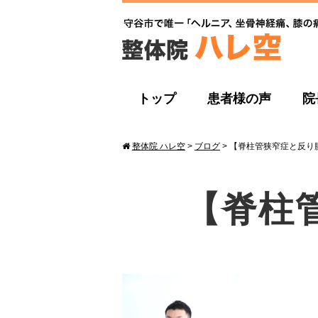
トップ
患者様の声
院
整体院 ハレ空
>
ブログ
>
【脊柱管狭窄症と反り
【脊柱