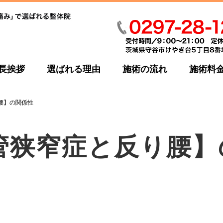
長挨拶
選ばれる理由
施術の流れ
施術料
腰】の関係性
管狭窄症と反り腰】