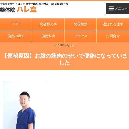
TOP
患者様の声
院長挨拶
選ばれる理由
施術の流れ
施術料金
アクセス
お問合せ
2018年4月8日
【便秘原因】お腹の筋肉のせいで便秘になっていま
した