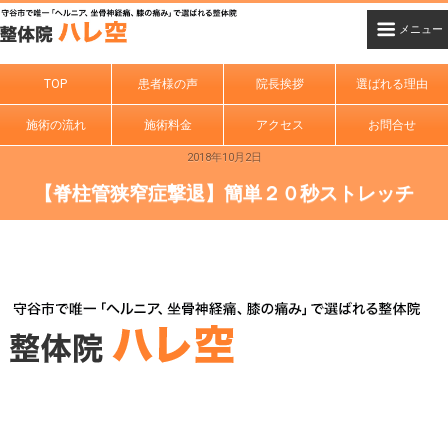
TOP
患者様の声
院長挨拶
選ばれる理由
施術の流れ
施術料金
アクセス
お問合せ
2018年10月2日
【脊柱管狭窄症撃退】簡単２０秒ストレッチ