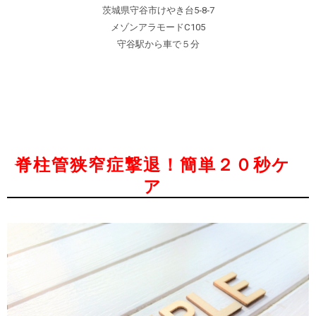
茨城県守谷市けやき台5‐8‐7
メゾンアラモードC105
守谷駅から車で５分
脊柱管狭窄症撃退！簡単２０秒ケ
ア