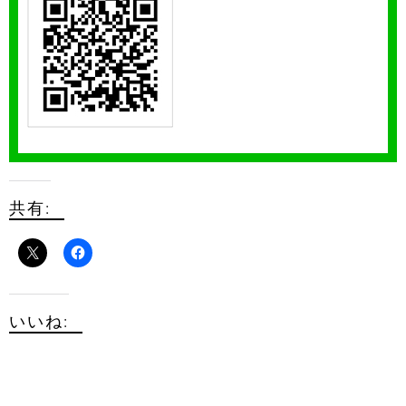
共有:
いいね: