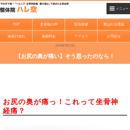
TOP
患者様の声
院長挨拶
選ばれる理由
施術の流れ
施術料金
アクセス
お問合せ
2018年8月2日
【お尻の奥が痛い】そう思ったのなら！
お尻の奥が痛っ！これって坐骨神
経痛？