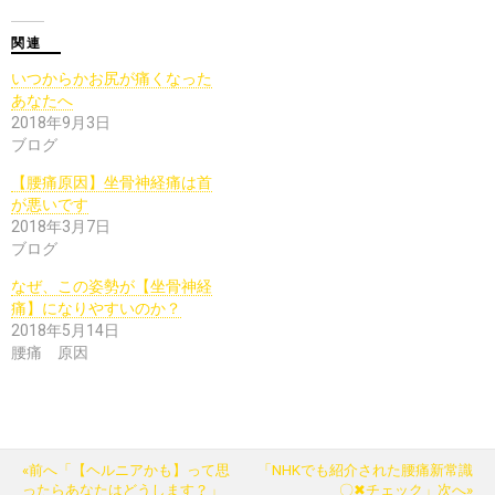
関連
いつからかお尻が痛くなった
あなたへ
2018年9月3日
ブログ
【腰痛原因】坐骨神経痛は首
が悪いです
2018年3月7日
ブログ
なぜ、この姿勢が【坐骨神経
痛】になりやすいのか？
2018年5月14日
腰痛 原因
«前へ「【ヘルニアかも】って思
「NHKでも紹介された腰痛新常識
ったらあなたはどうします？」
〇✖チェック」次へ»