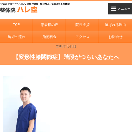
TOP
患者様の声
院長挨拶
選ばれる理由
施術の流れ
施術料金
アクセス
お問合せ
2018年5月3日
【変形性膝関節症】階段がつらいあなたへ