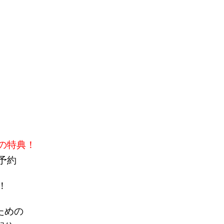
の特典！
予約
！
ための