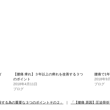
イ
【腰痛 痺れ】３年以上の痺れを改善する３つ
腰痛で1
のポイント
2018年9
2018年4月11日
ブログ
ブログ
改善する為の重要な３つのポイントその２」
｜
「【腰痛 原因】圧迫骨折