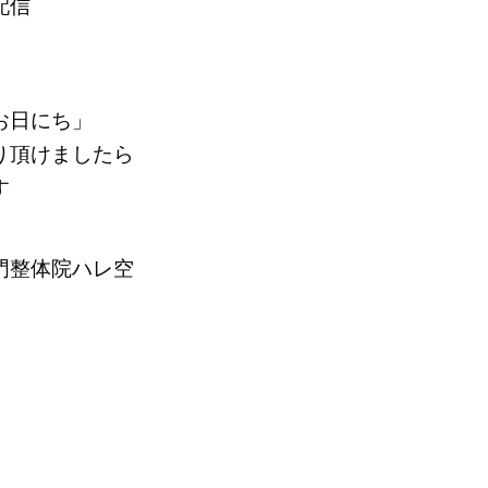
配信
お日にち」
り頂けましたら
す
門整体院ハレ空