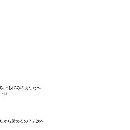
年以上お悩みのあなたへ
月7日
だから諦めるの？」次へ»