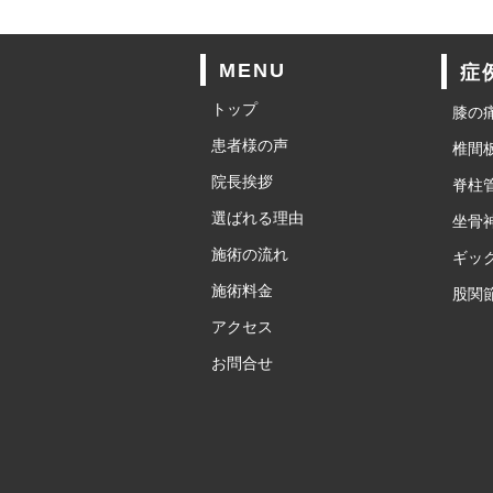
MENU
症
トップ
膝の
患者様の声
椎間
院長挨拶
脊柱
選ばれる理由
坐骨
施術の流れ
ギッ
施術料金
股関
アクセス
お問合せ