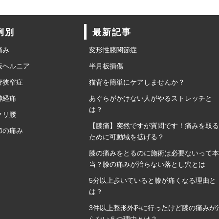
例別
最新記事
痛み
変形性膝関節症
板ヘルニア
半月板損傷
管狭窄症
猫背を簡単にケアしませんか？
神経痛
あぐらがかけない人がやるストレッチと
は？
クリ腰
【膝痛】突然ですが質問です！痛みを取る
節の痛み
ために可動域を拡げる？
膝の痛みをとるのに施術は必要ないって本
当？膝の痛みが治らない落とし穴とは
5分以上歩いていると膝が痛くなる理由と
は？
3件以上整形外科に行ったけど膝の痛みが