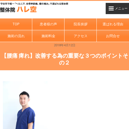
TOP
患者様の声
院長挨拶
選ばれる理由
施術の流れ
施術料金
アクセス
お問合せ
2018年4月12日
【腰痛 痺れ】改善する為の重要な３つのポイントそ
の２