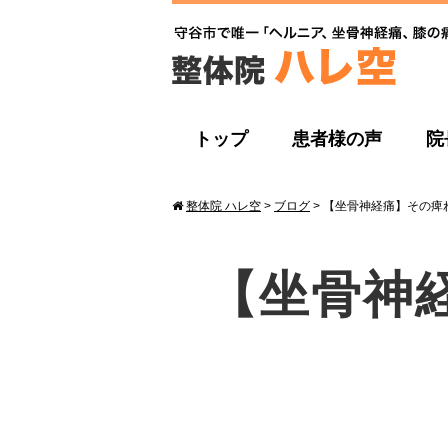
トップ
患者様の声
院
整体院 ハレ空
>
ブログ
>
【坐骨神経痛】その痺
【坐骨神