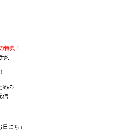
の特典！
予約
！
ための
配信
お日にち」