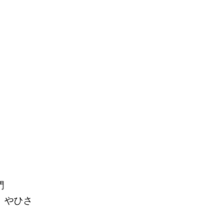
門
 やひさ