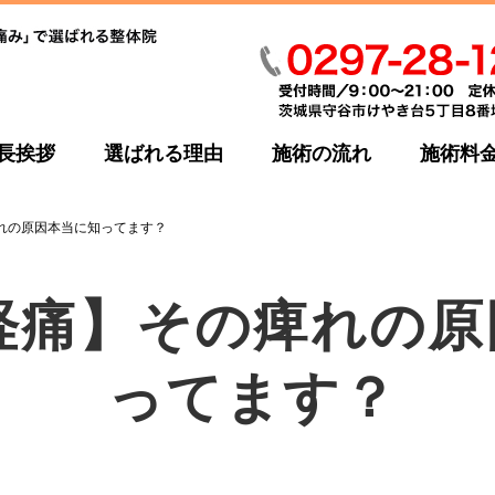
長挨拶
選ばれる理由
施術の流れ
施術料
れの原因本当に知ってます？
経痛】その痺れの原
ってます？