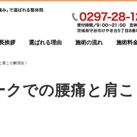
長挨拶
選ばれる理由
施術の流れ
施術料
と肩こり解消法！
ークでの腰痛と肩こ