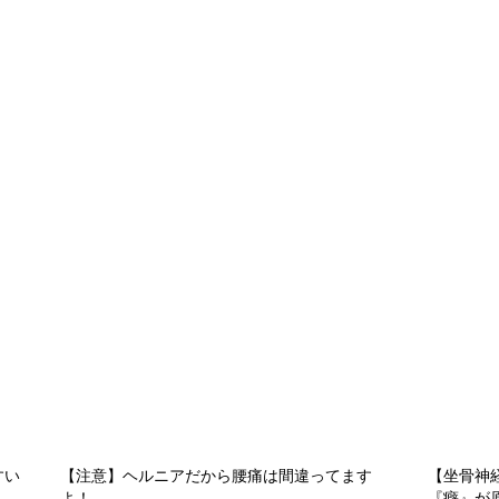
すい
【注意】ヘルニアだから腰痛は間違ってます
【坐骨神
よ！
『癖』が