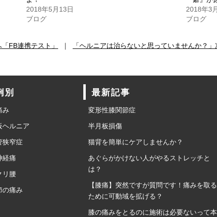
2018年5月13日
2018年3
ブログ
ブログ
へ「FB連携テスト」
｜
「ヘルニアは治らないと思っていませんか？」
例別
最新記事
痛み
変形性膝関節症
板ヘルニア
半月板損傷
管狭窄症
猫背を簡単にケアしませんか？
神経痛
あぐらがかけない人がやるストレッチと
は？
クリ腰
【膝痛】突然ですが質問です！痛みを取る
節の痛み
ために可動域を拡げる？
膝の痛みをとるのに施術は必要ないって本