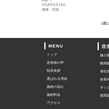
2018年5月14日
腰痛 原因
«前
MENU
症
トップ
膝の
患者様の声
椎間
院長挨拶
脊柱
選ばれる理由
坐骨
施術の流れ
ギッ
施術料金
股関
アクセス