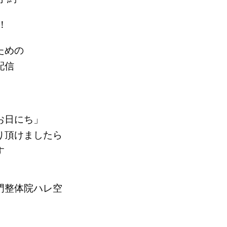
！
ための
配信
お日にち」
り頂けましたら
す
門整体院ハレ空