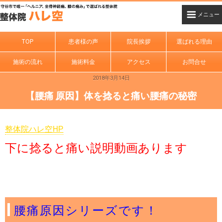
TOP
患者様の声
院長挨拶
選ばれる理由
施術の流れ
施術料金
アクセス
お問合せ
2018年3月14日
【腰痛 原因】体を捻ると痛い腰痛の秘密
整体院ハレ空HP
下に捻ると痛い説明動画あります
腰痛原因シリーズです！