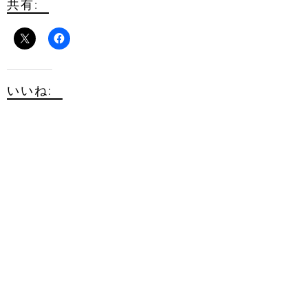
共有:
いいね: