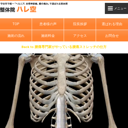
TOP
患者様の声
院長挨拶
選ばれる理由
施術の流れ
施術料金
アクセス
お問合せ
Back to 腰痛専門家がやっている腰痛ストレッチの仕方