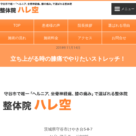
TOP
患者様の声
院長挨拶
選ばれる理由
施術の流れ
施術料金
アクセス
お問合せ
2018年11月14日
立ち上がる時の膝痛でやりたいストレッチ！
茨城県守谷市けやき台5‐8‐7