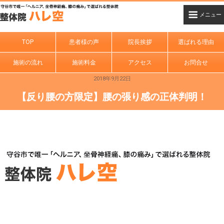
TOP
患者様の声
院長挨拶
選ばれる理由
施術の流れ
施術料金
アクセス
お問合せ
2018年9月22日
【反り腰の方限定】腰の張り感の正体判明！