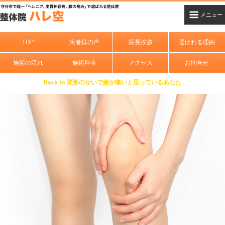
TOP
患者様の声
院長挨拶
選ばれる理由
施術の流れ
施術料金
アクセス
お問合せ
Back to 変形のせいで膝が痛いと思っているあなた