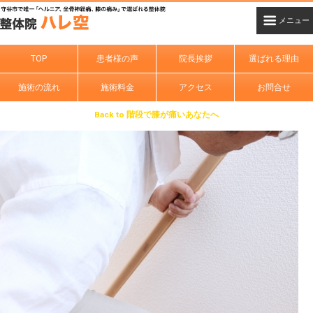
TOP
患者様の声
院長挨拶
選ばれる理由
施術の流れ
施術料金
アクセス
お問合せ
Back to 階段で膝が痛いあなたへ