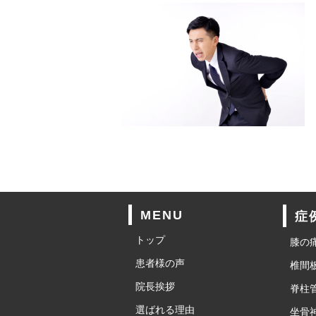
MENU
症
トップ
膝の
患者様の声
椎間
院長挨拶
脊柱
選ばれる理由
坐骨