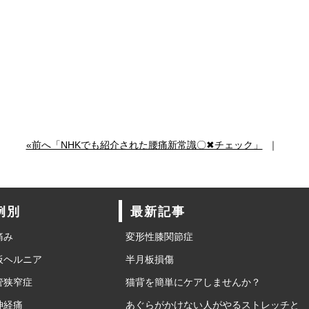
«前へ「NHKでも紹介された腰痛新常識〇✖チェック」
｜
例別
最新記事
痛み
変形性膝関節症
板ヘルニア
半月板損傷
管狭窄症
猫背を簡単にケアしませんか？
神経痛
あぐらがかけない人がやるストレッチと