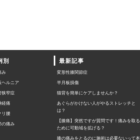
例別
最新記事
痛み
変形性膝関節症
板ヘルニア
半月板損傷
管狭窄症
猫背を簡単にケアしませんか？
神経痛
あぐらがかけない人がやるストレッチと
は？
クリ腰
【膝痛】突然ですが質問です！痛みを取る
節の痛み
ために可動域を拡げる？
膝の痛みをとるのに施術は必要ないって本