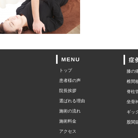
MENU
症
トップ
膝の
患者様の声
椎間
院長挨拶
脊柱
選ばれる理由
坐骨
施術の流れ
ギッ
施術料金
股関
アクセス