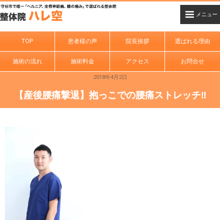
TOP
患者様の声
院長挨拶
選ばれる理由
施術の流れ
施術料金
アクセス
お問合せ
2018年4月2日
【産後腰痛撃退】抱っこでの腰痛ストレッチ‼︎