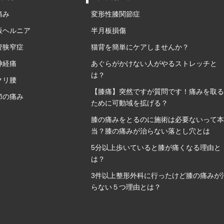
痛み
変形性膝関節症
板ヘルニア
半月板損傷
管狭窄症
猫背を簡単にケアしませんか？
神経痛
あぐらがかけない人がやるストレッチと
は？
クリ腰
【膝痛】突然ですが質問です！痛みを取る
節の痛み
ために可動域を拡げる？
膝の痛みをとるのに施術は必要ないって本
当？膝の痛みが治らない落とし穴とは
5分以上歩いていると膝が痛くなる理由と
は？
3件以上整形外科に行ったけど膝の痛みが
らない５つ理由とは？