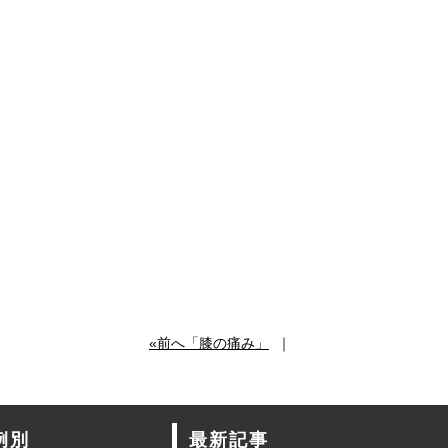
«前へ「膝の痛み」
｜
例別
最新記事