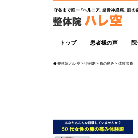
トップ
患者様の声
院
整体院 ハレ空
>
症例別
>
膝の痛み
>
体験談膝