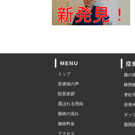
MENU
症
トップ
膝の
患者様の声
椎間
院長挨拶
脊柱
選ばれる理由
坐骨
施術の流れ
ギッ
施術料金
股関
アクセス