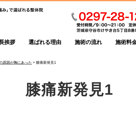
長挨拶
選ばれる理由
施術の流れ
施術料
みの原因が胸にあった
>
膝痛新発見1
膝痛新発見1