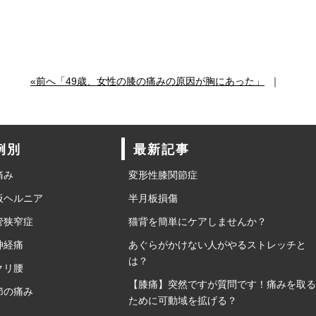
«前へ「49歳、女性の膝の痛みの原因が胸にあった」
｜
例別
最新記事
痛み
変形性膝関節症
板ヘルニア
半月板損傷
管狭窄症
猫背を簡単にケアしませんか？
神経痛
あぐらがかけない人がやるストレッチと
は？
クリ腰
【膝痛】突然ですが質問です！痛みを取る
節の痛み
ために可動域を拡げる？