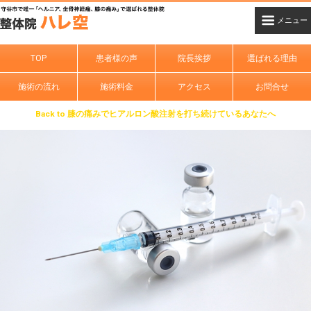
TOP
患者様の声
院長挨拶
選ばれる理由
施術の流れ
施術料金
アクセス
お問合せ
Back to 膝の痛みでヒアルロン酸注射を打ち続けているあなたへ